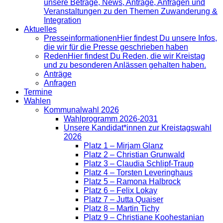
unsere Beträge, News, Anträge, Anfragen und
Veranstaltungen zu den Themen Zuwanderung &
Integration
Aktuelles
Presse­informationen
Hier findest Du unsere Infos,
die wir für die Presse geschrieben haben
Reden
Hier findest Du Reden, die wir Kreistag
und zu besonderen Anlässen gehalten haben.
Anträge
Anfragen
Termine
Wahlen
Kommunalwahl 2026
Wahlprogramm 2026-2031
Unsere Kandidat*innen zur Kreistagswahl
2026
Platz 1 – Mirjam Glanz
Platz 2 – Christian Grunwald
Platz 3 – Claudia Schlipf-Traup
Platz 4 – Torsten Leveringhaus
Platz 5 – Ramona Halbrock
Platz 6 – Felix Lokay
Platz 7 – Jutta Quaiser
Platz 8 – Martin Tichy
Platz 9 – Christiane Koohestanian