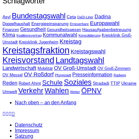
Schlagwörter
Bundestagswahl
Dadina
Asyl
Ceta
DaDi-Liner
Europawahl
Energieeinsparung
Doppelhaushalt
Erneuerbare
Gesundheit
Hausaufgabenbetreuung
Finanzen
Gesundheitswesen
Klima
Kommunalwahl
Kreisklinik Groß-
Koalitionsvertrag
Konsolidierung
Kreistag
Umstadt
Kreisklinik Jugenheim
Kreistagsfraktion
Kreistagswahl
Kreisvorstand
Landtagswahl
Landwirtschaft
OV Groß-Umstadt
Mobilität
OV Groß-Zimmern
OV Roßdorf
Presseinformation
OV Messel
Pfungstadt
Radweg
Soziales
Schule
Reden
Stradadi
TTIP
Ukraine
Robert Ahrnt
Verkehr
Wahlen
ÖPNV
Umwelt
Wetter
Nach oben – an den Anfang
Datenschutz
Impressum
Satzung