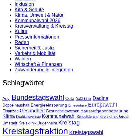
Inklusion
Kita & Schule
Klima, Umwelt & Natur
Kommunalwahl 2026
Kreisverwaltung & Kreistag
Kultur
Presse­informationen
Reden
Sicherheit & Justiz
Verkehr & Mobilität
Wahlen
Wirtschaft & Finanzen
Zuwanderung & Integration
Schlagwörter
Bundestagswahl
Dadina
Asyl
Ceta
DaDi-Liner
Europawahl
Energieeinsparung
Doppelhaushalt
Erneuerbare
Gesundheit
Hausaufgabenbetreuung
Finanzen
Gesundheitswesen
Klima
Kommunalwahl
Kreisklinik Groß-
Koalitionsvertrag
Konsolidierung
Kreistag
Umstadt
Kreisklinik Jugenheim
Kreistagsfraktion
Kreistagswahl