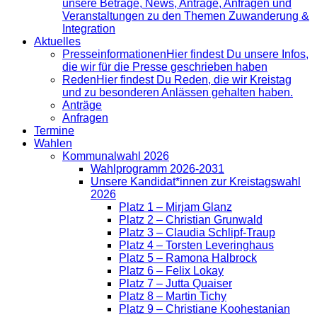
unsere Beträge, News, Anträge, Anfragen und
Veranstaltungen zu den Themen Zuwanderung &
Integration
Aktuelles
Presse­informationen
Hier findest Du unsere Infos,
die wir für die Presse geschrieben haben
Reden
Hier findest Du Reden, die wir Kreistag
und zu besonderen Anlässen gehalten haben.
Anträge
Anfragen
Termine
Wahlen
Kommunalwahl 2026
Wahlprogramm 2026-2031
Unsere Kandidat*innen zur Kreistagswahl
2026
Platz 1 – Mirjam Glanz
Platz 2 – Christian Grunwald
Platz 3 – Claudia Schlipf-Traup
Platz 4 – Torsten Leveringhaus
Platz 5 – Ramona Halbrock
Platz 6 – Felix Lokay
Platz 7 – Jutta Quaiser
Platz 8 – Martin Tichy
Platz 9 – Christiane Koohestanian