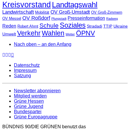
Kreisvorstand
Landtagswahl
Landwirtschaft
OV Groß-Umstadt
Mobilität
OV Groß-Zimmern
OV Roßdorf
Presseinformation
OV Messel
Pfungstadt
Radweg
Soziales
Schule
Reden
Stradadi
TTIP
Ukraine
Robert Ahrnt
Verkehr
Wahlen
ÖPNV
Umwelt
Wetter
Nach oben – an den Anfang
Datenschutz
Impressum
Satzung
Newsletter abonnieren
Mitglied werden
Grüne Hessen
Grüne Jugend
Bundespartei
Grüne Europagruppe
BÜNDNIS 90/DIE GRÜNEN benutzt das