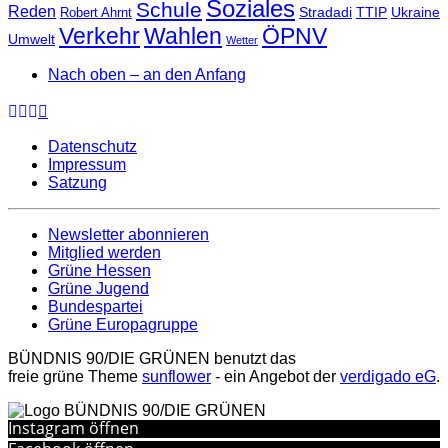
Soziales
Schule
Reden
Stradadi
TTIP
Ukraine
Robert Ahrnt
Verkehr
Wahlen
ÖPNV
Umwelt
Wetter
Nach oben – an den Anfang
Datenschutz
Impressum
Satzung
Newsletter abonnieren
Mitglied werden
Grüne Hessen
Grüne Jugend
Bundespartei
Grüne Europagruppe
BÜNDNIS 90/DIE GRÜNEN benutzt das
freie grüne Theme
sunflower
‐ ein Angebot der
verdigado eG
.
Instagram öffnen