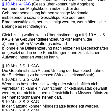
§ 10 Abs. 4 KAG
(Gesetz über kommunale Abgaben)
vorhandenen Möglichkeiten nutzen: „Bei der
Gebührenbemessung können sonstige Merkmale,
insbesondere soziale Gesichtspunkte oder eine
Ehrenamtstätigkeit, berücksichtigt werden, wenn öffentliche
Belange es rechtfertigen“.
Gleichzeitig wollen wir in Übereinstimmung mit § 10 Abs. 3
KAG eine Gebührendifferenzierung vornehmen, die
a) ohne großen Verwaltungsaufwand
b) ohne eine Differenzierung nach einzelnen Liegenschaften
umgesetzt und in neue Einrichtungen ohne zusätzlichen
Aufwand integriert werden kann.
§ 10 Abs. 3 S. 1 KAG
Die Gebühr ist nach Art und Umfang der Inanspruchnahme
der Einrichtung zu bemessen (Wirklichkeitsmaßstab).
§ 10 Abs. 3 S. 2 KAG
Wenn das besonders schwierig oder wirtschaftlich nicht
vertretbar ist, kann ein Wahrscheinlichkeitsmaßstab gewählt
werden, der nicht in einem offensichtlichen Missverhältnis zu
der Inanspruchnahme stehen darf.
§ 10 Abs. 3 S. 3 KAG
In der Satzung können Mindestsätze festgelegt werden.
§ 10 Abs. 3 S. 4 KAG