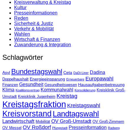
Kreisverwaltung & Kreistag
Kultur
Presse­informationen
Reden
Sicherheit & Justiz
Verkehr & Mobilität
Wahlen
Wirtschaft & Finanzen
Zuwanderung & Integration
Schlagwörter
Bundestagswahl
Dadina
Asyl
Ceta
DaDi-Liner
Europawahl
Energieeinsparung
Doppelhaushalt
Erneuerbare
Gesundheit
Hausaufgabenbetreuung
Finanzen
Gesundheitswesen
Klima
Kommunalwahl
Kreisklinik Groß-
Koalitionsvertrag
Konsolidierung
Kreistag
Umstadt
Kreisklinik Jugenheim
Kreistagsfraktion
Kreistagswahl
Kreisvorstand
Landtagswahl
Landwirtschaft
OV Groß-Umstadt
Mobilität
OV Groß-Zimmern
OV Roßdorf
Presseinformation
OV Messel
Pfungstadt
Radweg