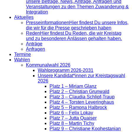
unsere Beträge, News, Anträge, Anfragen und
Veranstaltungen zu den Themen Zuwanderung &
Integration
Aktuelles
Presse­informationen
Hier findest Du unsere Infos,
die wir für die Presse geschrieben haben
Reden
Hier findest Du Reden, die wir Kreistag
und zu besonderen Anlässen gehalten haben.
Anträge
Anfragen
Termine
Wahlen
Kommunalwahl 2026
Wahlprogramm 2026-2031
Unsere Kandidat*innen zur Kreistagswahl
2026
Platz 1 – Mirjam Glanz
Platz 2 – Christian Grunwald
Platz 3 – Claudia Schlipf-Traup
Platz 4 – Torsten Leveringhaus
Platz 5 – Ramona Halbrock
Platz 6 – Felix Lokay
Platz 7 – Jutta Quaiser
Platz 8 – Martin Tichy
Platz 9 – Christiane Koohestanian