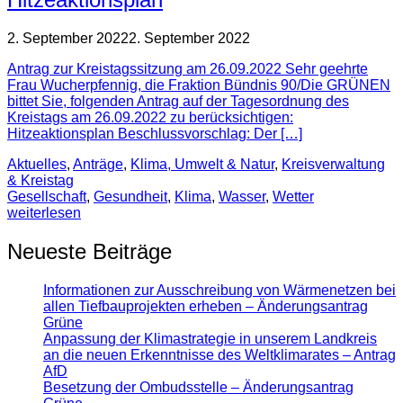
2. September 2022
2. September 2022
Antrag zur Kreistagssitzung am 26.09.2022 Sehr geehrte
Frau Wucherpfennig, die Fraktion Bündnis 90/Die GRÜNEN
bittet Sie, folgenden Antrag auf der Tagesordnung des
Kreistags am 26.09.2022 zu berücksichtigen:
Hitzeaktionsplan Beschlussvorschlag: Der […]
Aktuelles
,
Anträge
,
Klima, Umwelt & Natur
,
Kreisverwaltung
& Kreistag
Gesellschaft
,
Gesundheit
,
Klima
,
Wasser
,
Wetter
weiterlesen
Neueste Beiträge
Informationen zur Ausschreibung von Wärmenetzen bei
allen Tiefbauprojekten erheben – Änderungsantrag
Grüne
Anpassung der Klimastrategie in unserem Landkreis
an die neuen Erkenntnisse des Weltklimarates – Antrag
AfD
Besetzung der Ombudsstelle – Änderungsantrag