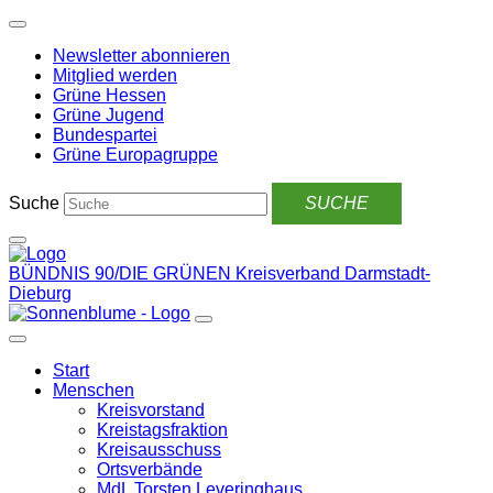
Weiter
zum
Newsletter abonnieren
Inhalt
Mitglied werden
Grüne Hessen
Grüne Jugend
Bundespartei
Grüne Europagruppe
Suche
BÜNDNIS 90/DIE GRÜNEN
Kreisverband Darmstadt-
Dieburg
Start
Menschen
Kreisvorstand
Kreistagsfraktion
Kreisausschuss
Ortsverbände
MdL Torsten Leveringhaus