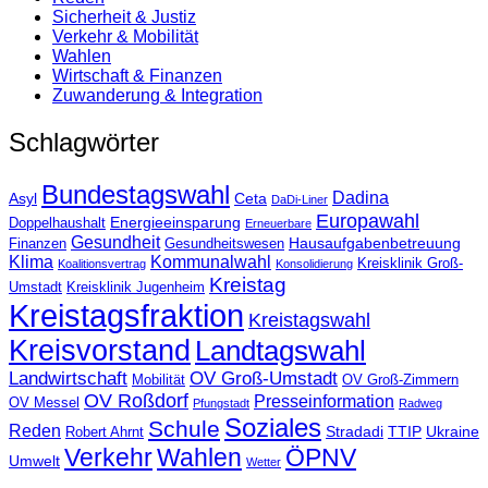
Sicherheit & Justiz
Verkehr & Mobilität
Wahlen
Wirtschaft & Finanzen
Zuwanderung & Integration
Schlagwörter
Bundestagswahl
Dadina
Asyl
Ceta
DaDi-Liner
Europawahl
Energieeinsparung
Doppelhaushalt
Erneuerbare
Gesundheit
Hausaufgabenbetreuung
Finanzen
Gesundheitswesen
Klima
Kommunalwahl
Kreisklinik Groß-
Koalitionsvertrag
Konsolidierung
Kreistag
Umstadt
Kreisklinik Jugenheim
Kreistagsfraktion
Kreistagswahl
Kreisvorstand
Landtagswahl
Landwirtschaft
OV Groß-Umstadt
Mobilität
OV Groß-Zimmern
OV Roßdorf
Presseinformation
OV Messel
Pfungstadt
Radweg
Soziales
Schule
Reden
Stradadi
TTIP
Ukraine
Robert Ahrnt
Verkehr
Wahlen
ÖPNV
Umwelt
Wetter