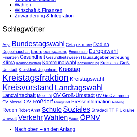
Wahlen
Wirtschaft & Finanzen
Zuwanderung & Integration
Schlagwörter
Bundestagswahl
Dadina
Asyl
Ceta
DaDi-Liner
Europawahl
Energieeinsparung
Doppelhaushalt
Erneuerbare
Gesundheit
Hausaufgabenbetreuung
Finanzen
Gesundheitswesen
Klima
Kommunalwahl
Kreisklinik Groß-
Koalitionsvertrag
Konsolidierung
Kreistag
Umstadt
Kreisklinik Jugenheim
Kreistagsfraktion
Kreistagswahl
Kreisvorstand
Landtagswahl
Landwirtschaft
OV Groß-Umstadt
Mobilität
OV Groß-Zimmern
OV Roßdorf
Presseinformation
OV Messel
Pfungstadt
Radweg
Soziales
Schule
Reden
Stradadi
TTIP
Ukraine
Robert Ahrnt
Verkehr
Wahlen
ÖPNV
Umwelt
Wetter
Nach oben – an den Anfang