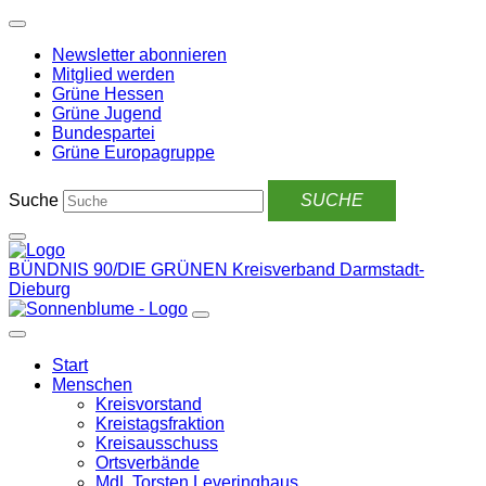
Weiter
zum
Newsletter abonnieren
Inhalt
Mitglied werden
Grüne Hessen
Grüne Jugend
Bundespartei
Grüne Europagruppe
Suche
BÜNDNIS 90/DIE GRÜNEN
Kreisverband Darmstadt-
Dieburg
Start
Menschen
Kreisvorstand
Kreistagsfraktion
Kreisausschuss
Ortsverbände
MdL Torsten Leveringhaus