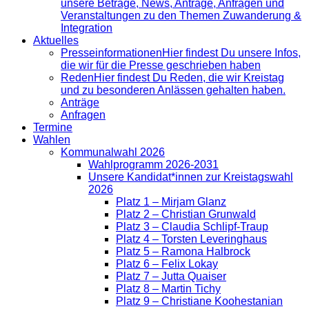
unsere Beträge, News, Anträge, Anfragen und
Veranstaltungen zu den Themen Zuwanderung &
Integration
Aktuelles
Presse­informationen
Hier findest Du unsere Infos,
die wir für die Presse geschrieben haben
Reden
Hier findest Du Reden, die wir Kreistag
und zu besonderen Anlässen gehalten haben.
Anträge
Anfragen
Termine
Wahlen
Kommunalwahl 2026
Wahlprogramm 2026-2031
Unsere Kandidat*innen zur Kreistagswahl
2026
Platz 1 – Mirjam Glanz
Platz 2 – Christian Grunwald
Platz 3 – Claudia Schlipf-Traup
Platz 4 – Torsten Leveringhaus
Platz 5 – Ramona Halbrock
Platz 6 – Felix Lokay
Platz 7 – Jutta Quaiser
Platz 8 – Martin Tichy
Platz 9 – Christiane Koohestanian