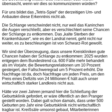
überrascht, wenn wir dies so kommunizieren würden?
Für uns bildet das „Tetris-Spiel“ der derzeitigen Um- und
Anbauten diese Erkenntnis nicht ab.
Die Schlange verschwindet nicht, nur weil das Kaninchen
die Augen verschließt, aber es verschlechtert seine Chancen
der Schlange zu entkommen. Das „kalte Sterben der
Krankenhäuser“, wie es der Landrat nennt, geht nicht nur
weiter, es zu beschleunigen ist von Schwarz-Rot gewollt.
Wir sind der Überzeugung, dass unsere Kreiskliniken gute
Chancen haben der Schlange zu entkommen: 2025 wurden
entgegen dem Bundestrend ca. 600 Fälle mehr behandelt
als im Vorjahr, die Bewertungsrelationen um 10 Prozent
gesteigert, der Fallschweregrad um 5 Prozent erhöht. Die
Nachfrage ist da, doch Nachfrage um jeden Preis, um den
Preis eines Defizits von 24 Millionen € hält auch unser
wirtschaftlich starker Landkreis nicht aus.
Hätte vor zwei Jahren jemand hier die Schließung der
Geburtsklinik gefordert, er wäre öffentlich an den Pranger
gestellt worden. Dabei galt schon damals, dass unter 500
Geburten pro Jahr eine Geburtsklinik nicht wirtschaftlich
tragbar ist. Kreißsäle umsonst gebaut, Mitarbeiterinnen