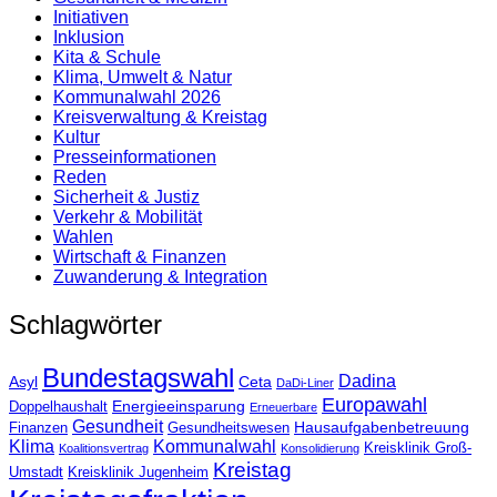
Initiativen
Inklusion
Kita & Schule
Klima, Umwelt & Natur
Kommunalwahl 2026
Kreisverwaltung & Kreistag
Kultur
Presse­informationen
Reden
Sicherheit & Justiz
Verkehr & Mobilität
Wahlen
Wirtschaft & Finanzen
Zuwanderung & Integration
Schlagwörter
Bundestagswahl
Dadina
Asyl
Ceta
DaDi-Liner
Europawahl
Energieeinsparung
Doppelhaushalt
Erneuerbare
Gesundheit
Hausaufgabenbetreuung
Finanzen
Gesundheitswesen
Klima
Kommunalwahl
Kreisklinik Groß-
Koalitionsvertrag
Konsolidierung
Kreistag
Umstadt
Kreisklinik Jugenheim