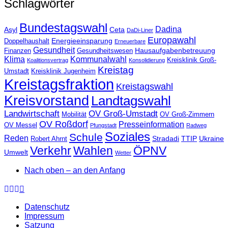
Schlagwörter
Bundestagswahl
Dadina
Asyl
Ceta
DaDi-Liner
Europawahl
Energieeinsparung
Doppelhaushalt
Erneuerbare
Gesundheit
Hausaufgabenbetreuung
Finanzen
Gesundheitswesen
Klima
Kommunalwahl
Kreisklinik Groß-
Koalitionsvertrag
Konsolidierung
Kreistag
Umstadt
Kreisklinik Jugenheim
Kreistagsfraktion
Kreistagswahl
Kreisvorstand
Landtagswahl
Landwirtschaft
OV Groß-Umstadt
Mobilität
OV Groß-Zimmern
OV Roßdorf
Presseinformation
OV Messel
Pfungstadt
Radweg
Soziales
Schule
Reden
Stradadi
TTIP
Ukraine
Robert Ahrnt
Verkehr
Wahlen
ÖPNV
Umwelt
Wetter
Nach oben – an den Anfang
Datenschutz
Impressum
Satzung