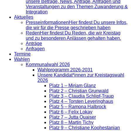
unsere Beträge, News, Anträge, Anfragen und
Veranstaltungen zu den Themen Zuwanderung &
Integration
Aktuelles
Presse­informationen
Hier findest Du unsere Infos,
die wir für die Presse geschrieben haben
Reden
Hier findest Du Reden, die wir Kreistag
und zu besonderen Anlässen gehalten haben.
Anträge
Anfragen
Termine
Wahlen
Kommunalwahl 2026
Wahlprogramm 2026-2031
Unsere Kandidat*innen zur Kreistagswahl
2026
Platz 1 – Mirjam Glanz
Platz 2 – Christian Grunwald
Platz 3 – Claudia Schlipf-Traup
Platz 4 – Torsten Leveringhaus
Platz 5 – Ramona Halbrock
Platz 6 – Felix Lokay
Platz 7 – Jutta Quaiser
Platz 8 – Martin Tichy
Platz 9 – Christiane Koohestanian