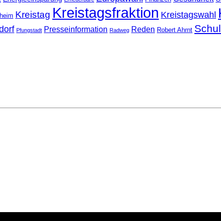
Kreistagsfraktion
Kreistag
Kreistagswahl
nheim
Schu
dorf
Presseinformation
Reden
Robert Ahrnt
Pfungstadt
Radweg