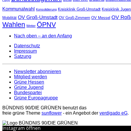
Kommunalwahl
Kreisklinik Groß-Umstadt
Kreisklinik Juge
Konsolidierung
OV Roß
OV Groß-Umstadt
Mobilität
OV Groß-Zimmern
OV Messel
Wahlen
ÖPNV
Wetter
Nach oben – an den Anfang
Datenschutz
Impressum
Satzung
Newsletter abonnieren
Mitglied werden
Grüne Hessen
Grüne Jugend
Bundespartei
Grüne Europagruppe
BÜNDNIS 90/DIE GRÜNEN benutzt das
freie grüne Theme
sunflower
‐ ein Angebot der
verdigado eG
.
Instagram öffnen