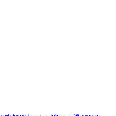
Klima
Hausaufgabenbetreuung
esundheitswesen
Koalitionsvertrag