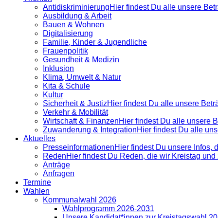
Antidiskrimi­nierung
Hier findest Du alle unsere Be
Ausbildung & Arbeit
Bauen & Wohnen
Digitalisierung
Familie, Kinder & Jugendliche
Frauenpolitik
Gesundheit & Medizin
Inklusion
Klima, Umwelt & Natur
Kita & Schule
Kultur
Sicherheit & Justiz
Hier findest Du alle unsere Bet
Verkehr & Mobilität
Wirtschaft & Finanzen
Hier findest Du alle unsere
Zuwanderung & Integration
Hier findest Du alle u
Aktuelles
Presse­informationen
Hier findest Du unsere Infos, 
Reden
Hier findest Du Reden, die wir Kreistag un
Anträge
Anfragen
Termine
Wahlen
Kommunalwahl 2026
Wahlprogramm 2026-2031
Unsere Kandidat*innen zur Kreistagswahl 2