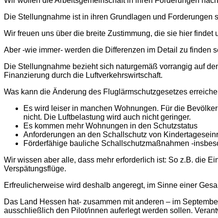
Wir wollen die Arbeitsgemeinschaft in ihren Forderungen nac
Die Stellungnahme ist in ihren Grundlagen und Forderungen sac
Wir freuen uns über die breite Zustimmung, die sie hier findet
Aber -wie immer- werden die Differenzen im Detail zu finden s
Die Stellungnahme bezieht sich naturgemäß vorrangig auf den
Finanzierung durch die Luftverkehrswirtschaft.
Was kann die Änderung des Fluglärmschutzgesetzes erreich
Es wird leiser in manchen Wohnungen. Für die Bevölkeru
nicht. Die Luftbelastung wird auch nicht geringer.
Es kommen mehr Wohnungen in den Schutzstatus
Anforderungen an den Schallschutz von Kindertagesein
Förderfähige bauliche Schallschutzmaßnahmen -insbesond
Wir wissen aber alle, dass mehr erforderlich ist: So z.B. di
Verspätungsflüge.
Erfreulicherweise wird deshalb angeregt, im Sinne einer Ges
Das Land Hessen hat- zusammen mit anderen – im September 20
ausschließlich den Pilot/innen auferlegt werden sollen. Verant