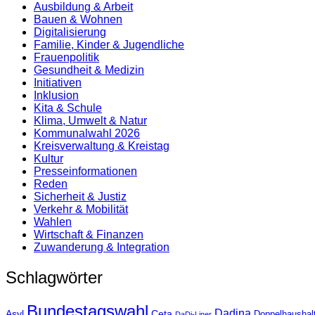
Ausbildung & Arbeit
Bauen & Wohnen
Digitalisierung
Familie, Kinder & Jugendliche
Frauenpolitik
Gesundheit & Medizin
Initiativen
Inklusion
Kita & Schule
Klima, Umwelt & Natur
Kommunalwahl 2026
Kreisverwaltung & Kreistag
Kultur
Presse­informationen
Reden
Sicherheit & Justiz
Verkehr & Mobilität
Wahlen
Wirtschaft & Finanzen
Zuwanderung & Integration
Schlagwörter
Bundestagswahl
Dadina
Asyl
Ceta
Doppelhaushal
DaDi-Liner