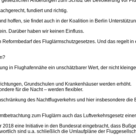
h gesetzlichen Änderungen zum Schutz der Bevölkerung vor Flu
hgerecht, fundiert und richtig.
 und hoffen, sie findet auch in der Koalition in Berlin Unterstüt
ein. Darüber haben wir keinen Einfluss.
 Reformbedarf des Fluglärmschutzgesetzes. Und das regelt in 
en?
ng in Flughafennähe ein unschätzbarer Wert, der nicht kleinge
richtungen, Grundschulen und Krankenhäuser werden erhöht.
ere für die Nacht – werden flexibler.
e Einschränkung des Nachtflugverkehrs und hier insbesondere d
amtbetrachtung zum Fluglärm auch das Luftverkehrsgesetz einer
18 eine Initiative in den Bundesrat eingebracht, dass Bußgel
wortlich sind u.a. schließlich die Umlaufpläne der Fluggesellsch