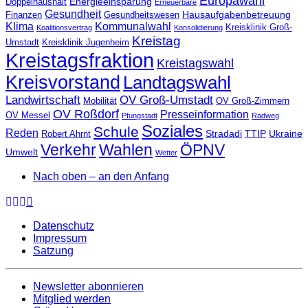
Europawahl
Energieeinsparung
Doppelhaushalt
Erneuerbare
Gesundheit
Hausaufgabenbetreuung
Finanzen
Gesundheitswesen
Klima
Kommunalwahl
Kreisklinik Groß-
Koalitionsvertrag
Konsolidierung
Kreistag
Umstadt
Kreisklinik Jugenheim
Kreistagsfraktion
Kreistagswahl
Kreisvorstand
Landtagswahl
Landwirtschaft
OV Groß-Umstadt
Mobilität
OV Groß-Zimmern
OV Roßdorf
Presseinformation
OV Messel
Pfungstadt
Radweg
Soziales
Schule
Reden
Stradadi
TTIP
Ukraine
Robert Ahrnt
Verkehr
Wahlen
ÖPNV
Umwelt
Wetter
Nach oben – an den Anfang
Datenschutz
Impressum
Satzung
Newsletter abonnieren
Mitglied werden