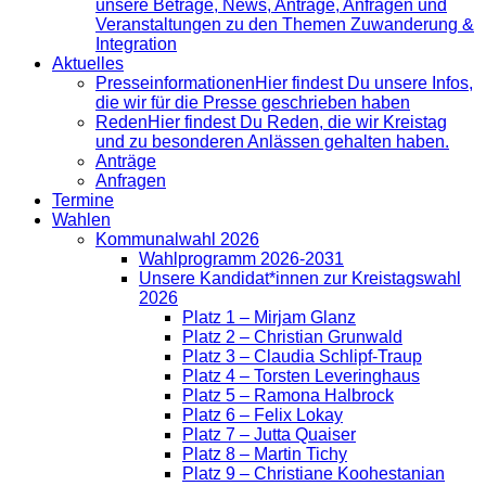
unsere Beträge, News, Anträge, Anfragen und
Veranstaltungen zu den Themen Zuwanderung &
Integration
Aktuelles
Presse­informationen
Hier findest Du unsere Infos,
die wir für die Presse geschrieben haben
Reden
Hier findest Du Reden, die wir Kreistag
und zu besonderen Anlässen gehalten haben.
Anträge
Anfragen
Termine
Wahlen
Kommunalwahl 2026
Wahlprogramm 2026-2031
Unsere Kandidat*innen zur Kreistagswahl
2026
Platz 1 – Mirjam Glanz
Platz 2 – Christian Grunwald
Platz 3 – Claudia Schlipf-Traup
Platz 4 – Torsten Leveringhaus
Platz 5 – Ramona Halbrock
Platz 6 – Felix Lokay
Platz 7 – Jutta Quaiser
Platz 8 – Martin Tichy
Platz 9 – Christiane Koohestanian