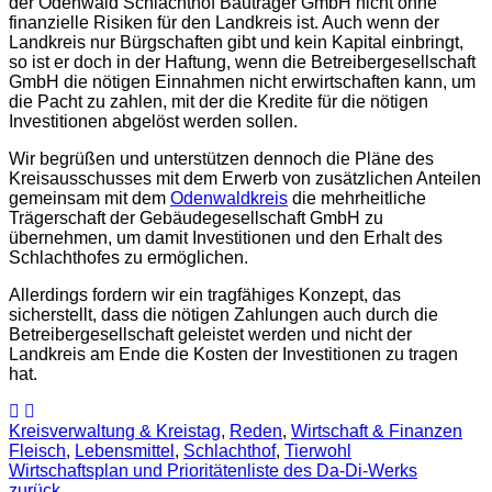
der Odenwald Schlachthof Bauträger GmbH nicht ohne
finanzielle Risiken für den Landkreis ist. Auch wenn der
Landkreis nur Bürgschaften gibt und kein Kapital einbringt,
so ist er doch in der Haftung, wenn die Betreibergesellschaft
GmbH die nötigen Einnahmen nicht erwirtschaften kann, um
die Pacht zu zahlen, mit der die Kredite für die nötigen
Investitionen abgelöst werden sollen.
Wir begrüßen und unterstützen dennoch die Pläne des
Kreisausschusses mit dem Erwerb von zusätzlichen Anteilen
gemeinsam mit dem
Odenwaldkreis
die mehrheitliche
Trägerschaft der Gebäudegesellschaft GmbH zu
übernehmen, um damit Investitionen und den Erhalt des
Schlachthofes zu ermöglichen.
Allerdings fordern wir ein tragfähiges Konzept, das
sicherstellt, dass die nötigen Zahlungen auch durch die
Betreibergesellschaft geleistet werden und nicht der
Landkreis am Ende die Kosten der Investitionen zu tragen
hat.
Kreisverwaltung & Kreistag
,
Reden
,
Wirtschaft & Finanzen
Fleisch
,
Lebensmittel
,
Schlachthof
,
Tierwohl
Wirtschaftsplan und Prioritätenliste des Da-Di-Werks
zurück