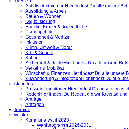
Themen
Antidiskrimi­nierung
Hier findest Du alle unsere Be
Ausbildung & Arbeit
Bauen & Wohnen
Digitalisierung
Familie, Kinder & Jugendliche
Frauenpolitik
Gesundheit & Medizin
Inklusion
Klima, Umwelt & Natur
Kita & Schule
Kultur
Sicherheit & Justiz
Hier findest Du alle unsere Bet
Verkehr & Mobilität
Wirtschaft & Finanzen
Hier findest Du alle unsere
Zuwanderung & Integration
Hier findest Du alle u
Aktuelles
Presse­informationen
Hier findest Du unsere Infos, 
Reden
Hier findest Du Reden, die wir Kreistag un
Anträge
Anfragen
Termine
Wahlen
Kommunalwahl 2026
Wahlprogramm 2026-2031