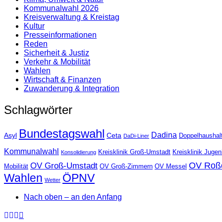
Kommunalwahl 2026
Kreisverwaltung & Kreistag
Kultur
Presse­informationen
Reden
Sicherheit & Justiz
Verkehr & Mobilität
Wahlen
Wirtschaft & Finanzen
Zuwanderung & Integration
Schlagwörter
Bundestagswahl
Dadina
Asyl
Ceta
Doppelhaushal
DaDi-Liner
Kommunalwahl
Kreisklinik Groß-Umstadt
Kreisklinik Juge
Konsolidierung
OV Roß
OV Groß-Umstadt
Mobilität
OV Groß-Zimmern
OV Messel
Wahlen
ÖPNV
Wetter
Nach oben – an den Anfang