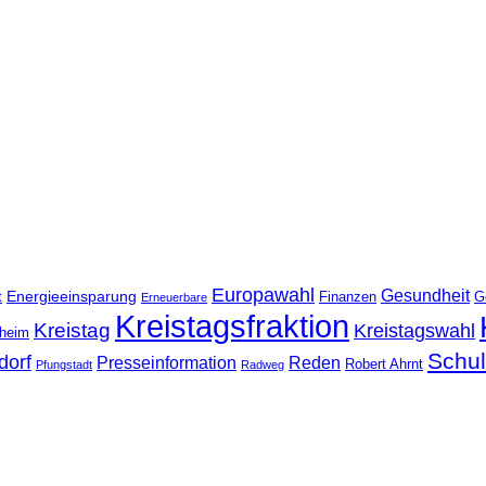
Europawahl
Gesundheit
Energieeinsparung
t
Finanzen
G
Erneuerbare
Kreistagsfraktion
Kreistag
Kreistagswahl
nheim
Schu
dorf
Presseinformation
Reden
Robert Ahrnt
Pfungstadt
Radweg