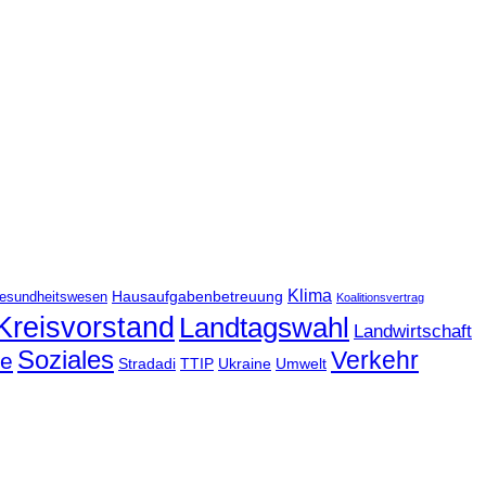
Klima
Hausaufgabenbetreuung
esundheitswesen
Koalitionsvertrag
Kreisvorstand
Landtagswahl
Landwirtschaft
Soziales
Verkehr
le
Stradadi
TTIP
Ukraine
Umwelt