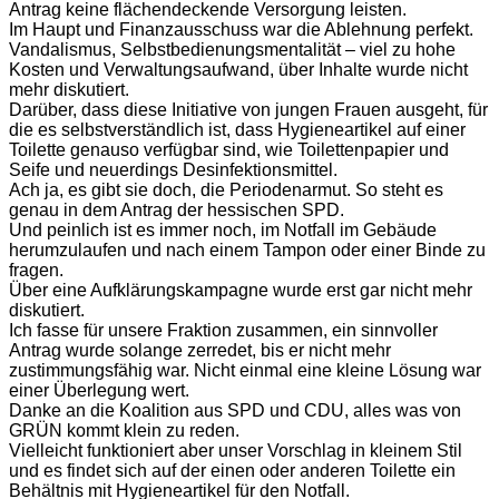
Antrag keine flächendeckende Versorgung leisten.
Im Haupt und Finanzausschuss war die Ablehnung perfekt.
Vandalismus, Selbstbedienungsmentalität – viel zu hohe
Kosten und Verwaltungsaufwand, über Inhalte wurde nicht
mehr diskutiert.
Darüber, dass diese Initiative von jungen Frauen ausgeht, für
die es selbstverständlich ist, dass Hygieneartikel auf einer
Toilette genauso verfügbar sind, wie Toilettenpapier und
Seife und neuerdings Desinfektionsmittel.
Ach ja, es gibt sie doch, die Periodenarmut. So steht es
genau in dem Antrag der hessischen SPD.
Und peinlich ist es immer noch, im Notfall im Gebäude
herumzulaufen und nach einem Tampon oder einer Binde zu
fragen.
Über eine Aufklärungskampagne wurde erst gar nicht mehr
diskutiert.
Ich fasse für unsere Fraktion zusammen, ein sinnvoller
Antrag wurde solange zerredet, bis er nicht mehr
zustimmungsfähig war. Nicht einmal eine kleine Lösung war
einer Überlegung wert.
Danke an die Koalition aus SPD und CDU, alles was von
GRÜN kommt klein zu reden.
Vielleicht funktioniert aber unser Vorschlag in kleinem Stil
und es findet sich auf der einen oder anderen Toilette ein
Behältnis mit Hygieneartikel für den Notfall.