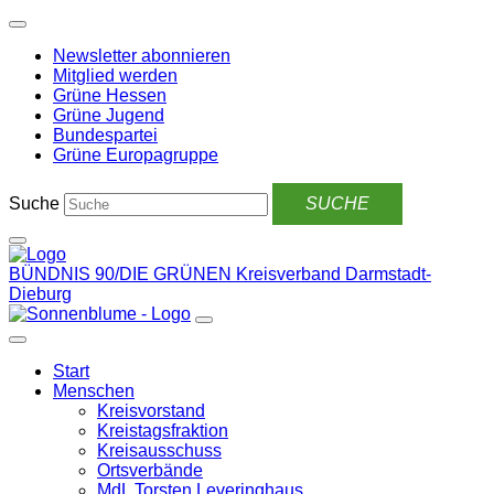
Weiter
zum
Newsletter abonnieren
Inhalt
Mitglied werden
Grüne Hessen
Grüne Jugend
Bundespartei
Grüne Europagruppe
Suche
BÜNDNIS 90/DIE GRÜNEN
Kreisverband Darmstadt-
Dieburg
Start
Menschen
Kreisvorstand
Kreistagsfraktion
Kreisausschuss
Ortsverbände
MdL Torsten Leveringhaus