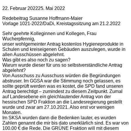
22. Februar 2022
25. Mai 2022
Redebeitrag Susanne Hoffmann-Maier
Vorlage 1021-2022/DaDi, Kreistagssitzung am 21.2.2022
Sehr geehrte Kolleginnen und Kollegen, Frau
Wucherpfennig,
unser wohlgemeinter Antrag kostenlos Hygieneprodukte in
Schulen und kreiseigenen Gebäuden auszulegen, wurde in
allen Ausschüssen abgelehnt.
Was gibt es also noch zu sagen?
Warum wurde dieser für uns so selbstverständliche Antrag
abgelehnt?
Von Ausschuss zu Ausschuss würden die Begründungen
abstruser. Im GGSA war die Stimmung noch gelassen, es
sollte geprüft werden was es kostet, die SPD fand unseren
Antrag berechtigt – zumindest zu diesem Zeitpunkt. Zumal
auf Landesebene ein gleichlautender Antrag von der
hessischen SPD Fraktion an die Landesregierung gestellt
wurde und zwar am 27.10.2021. Also erst vor wenigen
Monaten.
Im SKSA wurden dann die Bedenken lauter, es wurden
Zahlen genannt die mir bis dato unerklärlich sind. Es war von
100.00 € die Rede. Die GRÜNE Fraktion will mit diesem