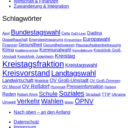
Wirtschaft & Finanzen
Zuwanderung & Integration
Schlagwörter
Bundestagswahl
Dadina
Asyl
Ceta
DaDi-Liner
Europawahl
Energieeinsparung
Doppelhaushalt
Erneuerbare
Gesundheit
Hausaufgabenbetreuung
Finanzen
Gesundheitswesen
Klima
Kommunalwahl
Kreisklinik Groß-
Koalitionsvertrag
Konsolidierung
Kreistag
Umstadt
Kreisklinik Jugenheim
Kreistagsfraktion
Kreistagswahl
Kreisvorstand
Landtagswahl
Landwirtschaft
OV Groß-Umstadt
Mobilität
OV Groß-Zimmern
OV Roßdorf
Presseinformation
OV Messel
Pfungstadt
Radweg
Soziales
Schule
Reden
Stradadi
TTIP
Ukraine
Robert Ahrnt
Verkehr
Wahlen
ÖPNV
Umwelt
Wetter
Nach oben – an den Anfang
Datenschutz
Impressum