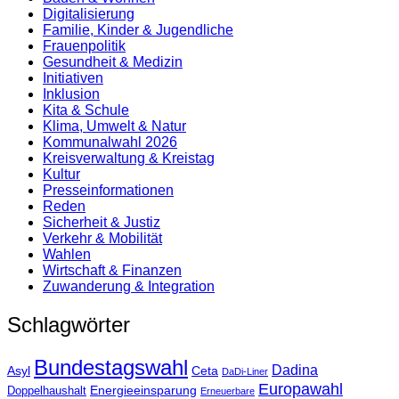
Digitalisierung
Familie, Kinder & Jugendliche
Frauenpolitik
Gesundheit & Medizin
Initiativen
Inklusion
Kita & Schule
Klima, Umwelt & Natur
Kommunalwahl 2026
Kreisverwaltung & Kreistag
Kultur
Presse­informationen
Reden
Sicherheit & Justiz
Verkehr & Mobilität
Wahlen
Wirtschaft & Finanzen
Zuwanderung & Integration
Schlagwörter
Bundestagswahl
Dadina
Asyl
Ceta
DaDi-Liner
Europawahl
Energieeinsparung
Doppelhaushalt
Erneuerbare