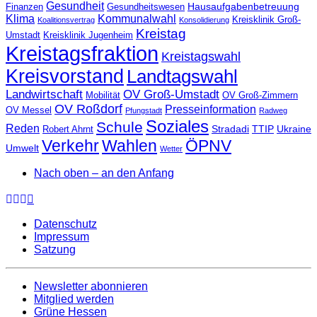
Gesundheit
Hausaufgabenbetreuung
Finanzen
Gesundheitswesen
Klima
Kommunalwahl
Kreisklinik Groß-
Koalitionsvertrag
Konsolidierung
Kreistag
Umstadt
Kreisklinik Jugenheim
Kreistagsfraktion
Kreistagswahl
Kreisvorstand
Landtagswahl
Landwirtschaft
OV Groß-Umstadt
Mobilität
OV Groß-Zimmern
OV Roßdorf
Presseinformation
OV Messel
Pfungstadt
Radweg
Soziales
Schule
Reden
Stradadi
TTIP
Ukraine
Robert Ahrnt
Verkehr
Wahlen
ÖPNV
Umwelt
Wetter
Nach oben – an den Anfang
Datenschutz
Impressum
Satzung
Newsletter abonnieren
Mitglied werden
Grüne Hessen