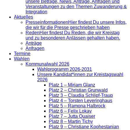
unsere Beträge, News, Anträge, Anfragen und
Veranstaltungen zu den Themen Zuwanderung &
Integration
Aktuelles
Presse­informationen
Hier findest Du unsere Infos,
die wir für die Presse geschrieben haben
Reden
Hier findest Du Reden, die wir Kreistag
und zu besonderen Anlässen gehalten haben.
Anträge
Anfragen
Termine
Wahlen
Kommunalwahl 2026
Wahlprogramm 2026-2031
Unsere Kandidat*innen zur Kreistagswahl
2026
Platz 1 – Mirjam Glanz
Platz 2 – Christian Grunwald
Platz 3 – Claudia Schlipf-Traup
Platz 4 – Torsten Leveringhaus
Platz 5 – Ramona Halbrock
Platz 6 – Felix Lokay
Platz 7 – Jutta Quaiser
Platz 8 – Martin Tichy
Platz 9 – Christiane Koohestanian