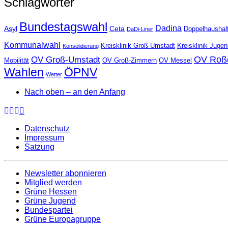
Schlagwörter
Bundestagswahl
Dadina
Asyl
Ceta
Doppelhaushal
DaDi-Liner
Kommunalwahl
Kreisklinik Groß-Umstadt
Kreisklinik Juge
Konsolidierung
OV Roß
OV Groß-Umstadt
Mobilität
OV Groß-Zimmern
OV Messel
Wahlen
ÖPNV
Wetter
Nach oben – an den Anfang
Datenschutz
Impressum
Satzung
Newsletter abonnieren
Mitglied werden
Grüne Hessen
Grüne Jugend
Bundespartei
Grüne Europagruppe