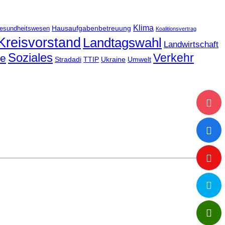
Klima
Hausaufgabenbetreuung
esundheitswesen
Koalitionsvertrag
Kreisvorstand
Landtagswahl
Landwirtschaft
Soziales
Verkehr
le
Stradadi
TTIP
Ukraine
Umwelt