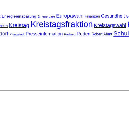
Europawahl
Gesundheit
Energieeinsparung
t
Finanzen
G
Erneuerbare
Kreistagsfraktion
Kreistag
Kreistagswahl
nheim
Schu
dorf
Presseinformation
Reden
Robert Ahrnt
Pfungstadt
Radweg