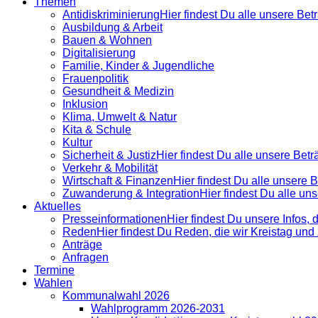
Themen
Antidiskrimi­nierung
Hier findest Du alle unsere Be
Ausbildung & Arbeit
Bauen & Wohnen
Digitalisierung
Familie, Kinder & Jugendliche
Frauenpolitik
Gesundheit & Medizin
Inklusion
Klima, Umwelt & Natur
Kita & Schule
Kultur
Sicherheit & Justiz
Hier findest Du alle unsere Bet
Verkehr & Mobilität
Wirtschaft & Finanzen
Hier findest Du alle unsere
Zuwanderung & Integration
Hier findest Du alle u
Aktuelles
Presse­informationen
Hier findest Du unsere Infos, 
Reden
Hier findest Du Reden, die wir Kreistag un
Anträge
Anfragen
Termine
Wahlen
Kommunalwahl 2026
Wahlprogramm 2026-2031