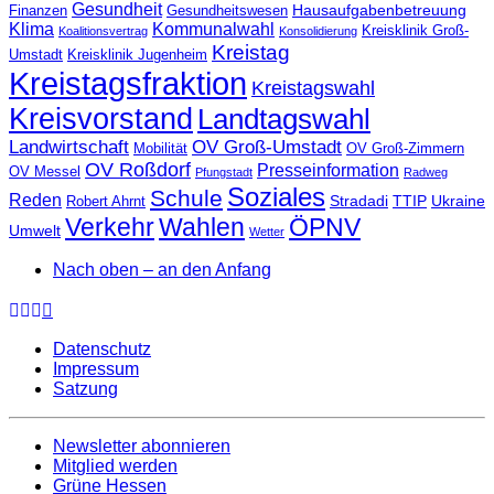
Gesundheit
Hausaufgabenbetreuung
Finanzen
Gesundheitswesen
Klima
Kommunalwahl
Kreisklinik Groß-
Koalitionsvertrag
Konsolidierung
Kreistag
Umstadt
Kreisklinik Jugenheim
Kreistagsfraktion
Kreistagswahl
Kreisvorstand
Landtagswahl
Landwirtschaft
OV Groß-Umstadt
Mobilität
OV Groß-Zimmern
OV Roßdorf
Presseinformation
OV Messel
Pfungstadt
Radweg
Soziales
Schule
Reden
Stradadi
TTIP
Ukraine
Robert Ahrnt
Verkehr
Wahlen
ÖPNV
Umwelt
Wetter
Nach oben – an den Anfang
Datenschutz
Impressum
Satzung
Newsletter abonnieren
Mitglied werden
Grüne Hessen