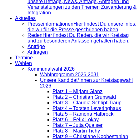
unsere Beträge, News, Anträge, Anfragen und
Veranstaltungen zu den Themen Zuwanderung &
Integration
Aktuelles
Presse­informationen
Hier findest Du unsere Infos,
die wir für die Presse geschrieben haben
Reden
Hier findest Du Reden, die wir Kreistag
und zu besonderen Anlässen gehalten haben.
Anträge
Anfragen
Termine
Wahlen
Kommunalwahl 2026
Wahlprogramm 2026-2031
Unsere Kandidat*innen zur Kreistagswahl
2026
Platz 1 – Mirjam Glanz
Platz 2 – Christian Grunwald
Platz 3 – Claudia Schlipf-Traup
Platz 4 – Torsten Leveringhaus
Platz 5 – Ramona Halbrock
Platz 6 – Felix Lokay
Platz 7 – Jutta Quaiser
Platz 8 – Martin Tichy
Platz 9 – Christiane Koohestanian