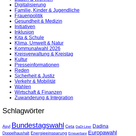
Digitalisierung
Familie, Kinder & Jugendliche
Frauenpolitik
Gesundheit & Medizin
Initiativen
Inklusion
Kita & Schule
Klima, Umwelt & Natur
Kommunalwahl 2026
Kreisverwaltung & Kreistag
Kultur
Presse­informationen
Reden
Sicherheit & Justiz
Verkehr & Mobilität
Wahlen
Wirtschaft & Finanzen
Zuwanderung & Integration
Schlagwörter
Bundestagswahl
Dadina
Asyl
Ceta
DaDi-Liner
Europawahl
Energieeinsparung
Doppelhaushalt
Erneuerbare