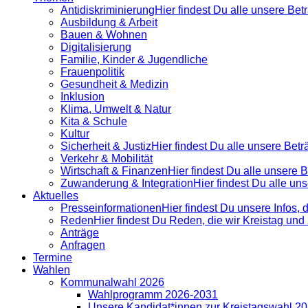
Antidiskrimi­nierung
Hier findest Du alle unsere Be
Ausbildung & Arbeit
Bauen & Wohnen
Digitalisierung
Familie, Kinder & Jugendliche
Frauenpolitik
Gesundheit & Medizin
Inklusion
Klima, Umwelt & Natur
Kita & Schule
Kultur
Sicherheit & Justiz
Hier findest Du alle unsere Bet
Verkehr & Mobilität
Wirtschaft & Finanzen
Hier findest Du alle unsere
Zuwanderung & Integration
Hier findest Du alle u
Aktuelles
Presse­informationen
Hier findest Du unsere Infos, 
Reden
Hier findest Du Reden, die wir Kreistag un
Anträge
Anfragen
Termine
Wahlen
Kommunalwahl 2026
Wahlprogramm 2026-2031
Unsere Kandidat*innen zur Kreistagswahl 2