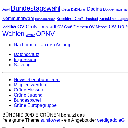
Bundestagswahl
Dadina
Asyl
Ceta
Doppelhaushal
DaDi-Liner
Kommunalwahl
Kreisklinik Groß-Umstadt
Kreisklinik Juge
Konsolidierung
OV Roß
OV Groß-Umstadt
Mobilität
OV Groß-Zimmern
OV Messel
Wahlen
ÖPNV
Wetter
Nach oben – an den Anfang
Datenschutz
Impressum
Satzung
Newsletter abonnieren
Mitglied werden
Grüne Hessen
Grüne Jugend
Bundespartei
Grüne Europagruppe
BÜNDNIS 90/DIE GRÜNEN benutzt das
freie grüne Theme
sunflower
‐ ein Angebot der
verdigado eG
.