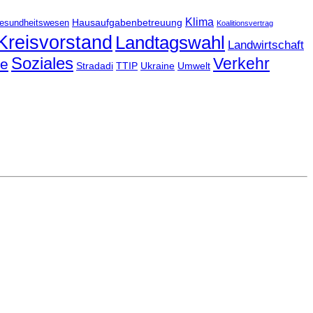
Klima
Hausaufgabenbetreuung
esundheitswesen
Koalitionsvertrag
Kreisvorstand
Landtagswahl
Landwirtschaft
Soziales
Verkehr
le
Stradadi
TTIP
Ukraine
Umwelt