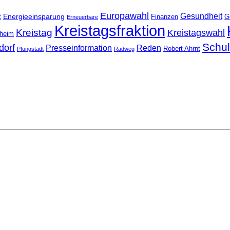
Europawahl
Gesundheit
Energieeinsparung
t
Finanzen
G
Erneuerbare
Kreistagsfraktion
Kreistag
Kreistagswahl
nheim
Schu
dorf
Presseinformation
Reden
Robert Ahrnt
Pfungstadt
Radweg