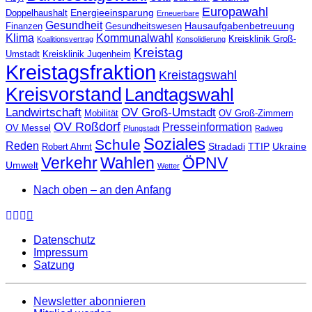
Europawahl
Energieeinsparung
Doppelhaushalt
Erneuerbare
Gesundheit
Hausaufgabenbetreuung
Finanzen
Gesundheitswesen
Klima
Kommunalwahl
Kreisklinik Groß-
Koalitionsvertrag
Konsolidierung
Kreistag
Umstadt
Kreisklinik Jugenheim
Kreistagsfraktion
Kreistagswahl
Kreisvorstand
Landtagswahl
Landwirtschaft
OV Groß-Umstadt
Mobilität
OV Groß-Zimmern
OV Roßdorf
Presseinformation
OV Messel
Pfungstadt
Radweg
Soziales
Schule
Reden
Stradadi
TTIP
Ukraine
Robert Ahrnt
Verkehr
Wahlen
ÖPNV
Umwelt
Wetter
Nach oben – an den Anfang
Datenschutz
Impressum
Satzung
Newsletter abonnieren