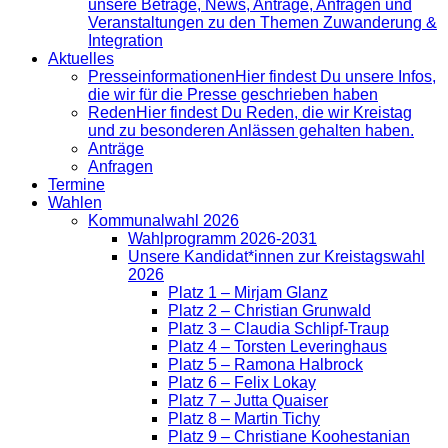
unsere Beträge, News, Anträge, Anfragen und
Veranstaltungen zu den Themen Zuwanderung &
Integration
Aktuelles
Presse­informationen
Hier findest Du unsere Infos,
die wir für die Presse geschrieben haben
Reden
Hier findest Du Reden, die wir Kreistag
und zu besonderen Anlässen gehalten haben.
Anträge
Anfragen
Termine
Wahlen
Kommunalwahl 2026
Wahlprogramm 2026-2031
Unsere Kandidat*innen zur Kreistagswahl
2026
Platz 1 – Mirjam Glanz
Platz 2 – Christian Grunwald
Platz 3 – Claudia Schlipf-Traup
Platz 4 – Torsten Leveringhaus
Platz 5 – Ramona Halbrock
Platz 6 – Felix Lokay
Platz 7 – Jutta Quaiser
Platz 8 – Martin Tichy
Platz 9 – Christiane Koohestanian