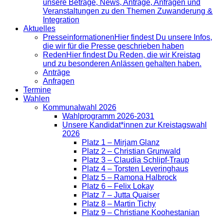
unsere Beträge, News, Anträge, Anfragen und
Veranstaltungen zu den Themen Zuwanderung &
Integration
Aktuelles
Presse­informationen
Hier findest Du unsere Infos,
die wir für die Presse geschrieben haben
Reden
Hier findest Du Reden, die wir Kreistag
und zu besonderen Anlässen gehalten haben.
Anträge
Anfragen
Termine
Wahlen
Kommunalwahl 2026
Wahlprogramm 2026-2031
Unsere Kandidat*innen zur Kreistagswahl
2026
Platz 1 – Mirjam Glanz
Platz 2 – Christian Grunwald
Platz 3 – Claudia Schlipf-Traup
Platz 4 – Torsten Leveringhaus
Platz 5 – Ramona Halbrock
Platz 6 – Felix Lokay
Platz 7 – Jutta Quaiser
Platz 8 – Martin Tichy
Platz 9 – Christiane Koohestanian