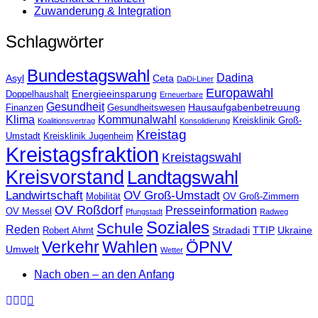
Zuwanderung & Integration
Schlagwörter
Bundestagswahl
Dadina
Asyl
Ceta
DaDi-Liner
Europawahl
Energieeinsparung
Doppelhaushalt
Erneuerbare
Gesundheit
Hausaufgabenbetreuung
Finanzen
Gesundheitswesen
Klima
Kommunalwahl
Kreisklinik Groß-
Koalitionsvertrag
Konsolidierung
Kreistag
Umstadt
Kreisklinik Jugenheim
Kreistagsfraktion
Kreistagswahl
Kreisvorstand
Landtagswahl
Landwirtschaft
OV Groß-Umstadt
Mobilität
OV Groß-Zimmern
OV Roßdorf
Presseinformation
OV Messel
Pfungstadt
Radweg
Soziales
Schule
Reden
Stradadi
TTIP
Ukraine
Robert Ahrnt
Verkehr
Wahlen
ÖPNV
Umwelt
Wetter
Nach oben – an den Anfang