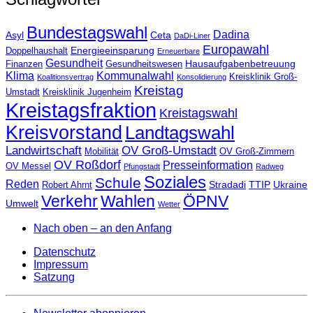
Bundestagswahl
Dadina
Asyl
Ceta
DaDi-Liner
Europawahl
Energieeinsparung
Doppelhaushalt
Erneuerbare
Gesundheit
Hausaufgabenbetreuung
Finanzen
Gesundheitswesen
Klima
Kommunalwahl
Kreisklinik Groß-
Koalitionsvertrag
Konsolidierung
Kreistag
Umstadt
Kreisklinik Jugenheim
Kreistagsfraktion
Kreistagswahl
Kreisvorstand
Landtagswahl
Landwirtschaft
OV Groß-Umstadt
Mobilität
OV Groß-Zimmern
OV Roßdorf
Presseinformation
OV Messel
Pfungstadt
Radweg
Soziales
Schule
Reden
Stradadi
TTIP
Ukraine
Robert Ahrnt
Verkehr
Wahlen
ÖPNV
Umwelt
Wetter
Nach oben – an den Anfang
Datenschutz
Impressum
Satzung