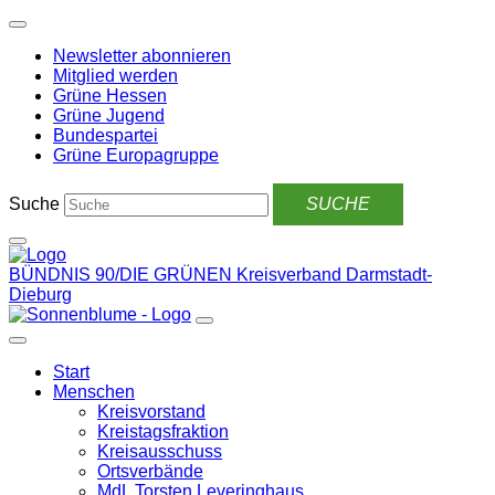
Weiter
zum
Newsletter abonnieren
Inhalt
Mitglied werden
Grüne Hessen
Grüne Jugend
Bundespartei
Grüne Europagruppe
Suche
BÜNDNIS 90/DIE GRÜNEN
Kreisverband Darmstadt-
Dieburg
Start
Menschen
Kreisvorstand
Kreistagsfraktion
Kreisausschuss
Ortsverbände
MdL Torsten Leveringhaus