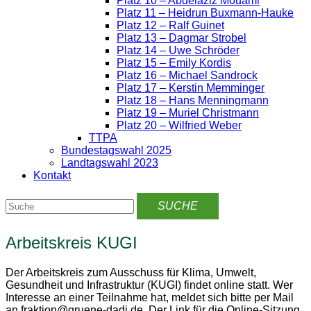
Platz 10 – Abdelaziz Mouami
Platz 11 – Heidrun Buxmann-Hauke
Platz 12 – Ralf Guinet
Platz 13 – Dagmar Strobel
Platz 14 – Uwe Schröder
Platz 15 – Emily Kordis
Platz 16 – Michael Sandrock
Platz 17 – Kerstin Memminger
Platz 18 – Hans Menningmann
Platz 19 – Muriel Christmann
Platz 20 – Wilfried Weber
TTPA
Bundestagswahl 2025
Landtagswahl 2023
Kontakt
Arbeitskreis KUGI
Der Arbeitskreis zum Ausschuss für Klima, Umwelt,
Gesundheit und Infrastruktur (KUGI) findet online statt. Wer
Interesse an einer Teilnahme hat, meldet sich bitte per Mail
an fraktion@gruene-dadi.de. Der Link für die Online-Sitzung