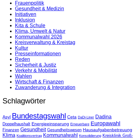
Frauenpolitik
Gesundheit & Medizin
Initiativen
Inklusion
Kita & Schule
Klima, Umwelt & Natur
Kommunalwahl 2026
Kreisverwaltung & Kreistag
Kultur
Presse­informationen
Reden
Sicherheit & Justiz
Verkehr & Mobilität
Wahlen
Wirtschaft & Finanzen
Zuwanderung & Integration
Schlagwörter
Bundestagswahl
Dadina
Asyl
Ceta
DaDi-Liner
Europawahl
Energieeinsparung
Doppelhaushalt
Erneuerbare
Gesundheit
Hausaufgabenbetreuung
Finanzen
Gesundheitswesen
Klima
Kommunalwahl
Kreisklinik Groß-
Koalitionsvertrag
Konsolidierung