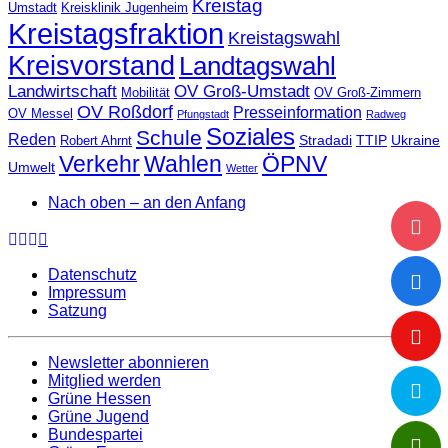
Kreistag
Umstadt
Kreisklinik Jugenheim
Kreistagsfraktion
Kreistagswahl
Kreisvorstand
Landtagswahl
Landwirtschaft
OV Groß-Umstadt
Mobilität
OV Groß-Zimmern
OV Roßdorf
Presseinformation
OV Messel
Pfungstadt
Radweg
Soziales
Schule
Reden
Stradadi
TTIP
Ukraine
Robert Ahrnt
Verkehr
Wahlen
ÖPNV
Umwelt
Wetter
Nach oben – an den Anfang
Datenschutz
Impressum
Satzung
Newsletter abonnieren
Mitglied werden
Grüne Hessen
Grüne Jugend
Bundespartei