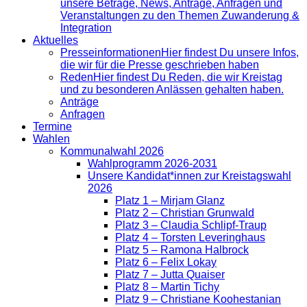
unsere Beträge, News, Anträge, Anfragen und
Veranstaltungen zu den Themen Zuwanderung &
Integration
Aktuelles
Presse­informationen
Hier findest Du unsere Infos,
die wir für die Presse geschrieben haben
Reden
Hier findest Du Reden, die wir Kreistag
und zu besonderen Anlässen gehalten haben.
Anträge
Anfragen
Termine
Wahlen
Kommunalwahl 2026
Wahlprogramm 2026-2031
Unsere Kandidat*innen zur Kreistagswahl
2026
Platz 1 – Mirjam Glanz
Platz 2 – Christian Grunwald
Platz 3 – Claudia Schlipf-Traup
Platz 4 – Torsten Leveringhaus
Platz 5 – Ramona Halbrock
Platz 6 – Felix Lokay
Platz 7 – Jutta Quaiser
Platz 8 – Martin Tichy
Platz 9 – Christiane Koohestanian