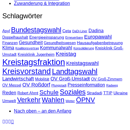
Zuwanderung & Integration
Schlagwörter
Bundestagswahl
Dadina
Asyl
Ceta
DaDi-Liner
Europawahl
Energieeinsparung
Doppelhaushalt
Erneuerbare
Gesundheit
Hausaufgabenbetreuung
Finanzen
Gesundheitswesen
Klima
Kommunalwahl
Kreisklinik Groß-
Koalitionsvertrag
Konsolidierung
Kreistag
Umstadt
Kreisklinik Jugenheim
Kreistagsfraktion
Kreistagswahl
Kreisvorstand
Landtagswahl
Landwirtschaft
OV Groß-Umstadt
Mobilität
OV Groß-Zimmern
OV Roßdorf
Presseinformation
OV Messel
Pfungstadt
Radweg
Soziales
Schule
Reden
Stradadi
TTIP
Ukraine
Robert Ahrnt
Verkehr
Wahlen
ÖPNV
Umwelt
Wetter
Nach oben – an den Anfang