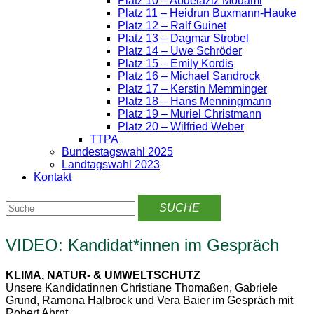
Platz 10 – Abdelaziz Mouami
Platz 11 – Heidrun Buxmann-Hauke
Platz 12 – Ralf Guinet
Platz 13 – Dagmar Strobel
Platz 14 – Uwe Schröder
Platz 15 – Emily Kordis
Platz 16 – Michael Sandrock
Platz 17 – Kerstin Memminger
Platz 18 – Hans Menningmann
Platz 19 – Muriel Christmann
Platz 20 – Wilfried Weber
TTPA
Bundestagswahl 2025
Landtagswahl 2023
Kontakt
VIDEO: Kandidat*innen im Gespräch
KLIMA, NATUR- & UMWELTSCHUTZ
Unsere Kandidatinnen Christiane Thomaßen, Gabriele
Grund, Ramona Halbrock und Vera Baier im Gespräch mit
Robert Ahrnt.