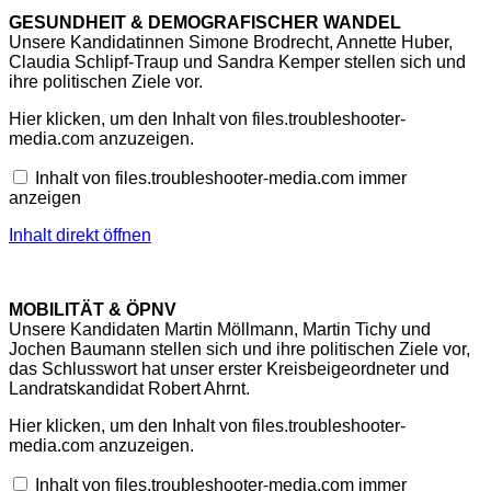
GESUNDHEIT & DEMOGRAFISCHER WANDEL
Unsere Kandidatinnen Simone Brodrecht, Annette Huber,
Claudia Schlipf-Traup und Sandra Kemper stellen sich und
ihre politischen Ziele vor.
Inhalt
Hier klicken, um den Inhalt von files.troubleshooter-
von
media.com anzuzeigen.
files.troubleshooter-
media.com
Inhalt von files.troubleshooter-media.com immer
anzeigen
anzeigen
Inhalt direkt öffnen
MOBILITÄT & ÖPNV
Unsere Kandidaten Martin Möllmann, Martin Tichy und
Jochen Baumann stellen sich und ihre politischen Ziele vor,
das Schlusswort hat unser erster Kreisbeigeordneter und
Landratskandidat Robert Ahrnt.
Inhalt
Hier klicken, um den Inhalt von files.troubleshooter-
von
media.com anzuzeigen.
files.troubleshooter-
media.com
Inhalt von files.troubleshooter-media.com immer
anzeigen