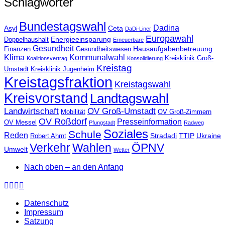
Schlagwörter
Bundestagswahl
Dadina
Asyl
Ceta
DaDi-Liner
Europawahl
Energieeinsparung
Doppelhaushalt
Erneuerbare
Gesundheit
Hausaufgabenbetreuung
Finanzen
Gesundheitswesen
Klima
Kommunalwahl
Kreisklinik Groß-
Koalitionsvertrag
Konsolidierung
Kreistag
Umstadt
Kreisklinik Jugenheim
Kreistagsfraktion
Kreistagswahl
Kreisvorstand
Landtagswahl
Landwirtschaft
OV Groß-Umstadt
Mobilität
OV Groß-Zimmern
OV Roßdorf
Presseinformation
OV Messel
Pfungstadt
Radweg
Soziales
Schule
Reden
Stradadi
TTIP
Ukraine
Robert Ahrnt
Verkehr
Wahlen
ÖPNV
Umwelt
Wetter
Nach oben – an den Anfang
Datenschutz
Impressum
Satzung