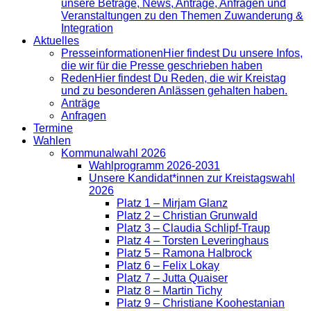
unsere Beträge, News, Anträge, Anfragen und
Veranstaltungen zu den Themen Zuwanderung &
Integration
Aktuelles
Presse­informationen
Hier findest Du unsere Infos,
die wir für die Presse geschrieben haben
Reden
Hier findest Du Reden, die wir Kreistag
und zu besonderen Anlässen gehalten haben.
Anträge
Anfragen
Termine
Wahlen
Kommunalwahl 2026
Wahlprogramm 2026-2031
Unsere Kandidat*innen zur Kreistagswahl
2026
Platz 1 – Mirjam Glanz
Platz 2 – Christian Grunwald
Platz 3 – Claudia Schlipf-Traup
Platz 4 – Torsten Leveringhaus
Platz 5 – Ramona Halbrock
Platz 6 – Felix Lokay
Platz 7 – Jutta Quaiser
Platz 8 – Martin Tichy
Platz 9 – Christiane Koohestanian