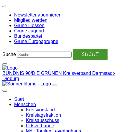
Weiter
zum
Newsletter abonnieren
Inhalt
Mitglied werden
Grüne Hessen
Grüne Jugend
Bundespartei
Grüne Europagruppe
Suche
BÜNDNIS 90/DIE GRÜNEN
Kreisverband Darmstadt-
Dieburg
Start
Menschen
Kreisvorstand
Kreistagsfraktion
Kreisausschuss
Ortsverbände
MdL Torsten Leveringhaus