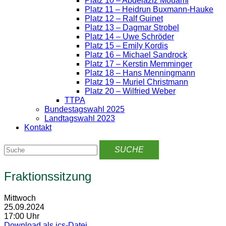
Platz 10 – Abdelaziz Mouami
Platz 11 – Heidrun Buxmann-Hauke
Platz 12 – Ralf Guinet
Platz 13 – Dagmar Strobel
Platz 14 – Uwe Schröder
Platz 15 – Emily Kordis
Platz 16 – Michael Sandrock
Platz 17 – Kerstin Memminger
Platz 18 – Hans Menningmann
Platz 19 – Muriel Christmann
Platz 20 – Wilfried Weber
TTPA
Bundestagswahl 2025
Landtagswahl 2023
Kontakt
Fraktionssitzung
Mittwoch
25.09.2024
17:00 Uhr
Download als ics-Datei