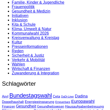
Familie, Kinder & Jugendliche
Frauenpolitik
Gesundheit & Medizin
Initiativen
Inklusion
Kita & Schule
Klima, Umwelt & Natur
Kommunalwahl 2026
Kreisverwaltung & Kreistag
Kultur
Presse­informationen
Reden
Sicherheit & Justiz
Verkehr & Mobilität
Wahlen
Wirtschaft & Finanzen
Zuwanderung & Integration
Schlagwörter
Bundestagswahl
Dadina
Asyl
Ceta
DaDi-Liner
Europawahl
Energieeinsparung
Doppelhaushalt
Erneuerbare
Gesundheit
Hausaufgabenbetreuung
Finanzen
Gesundheitswesen