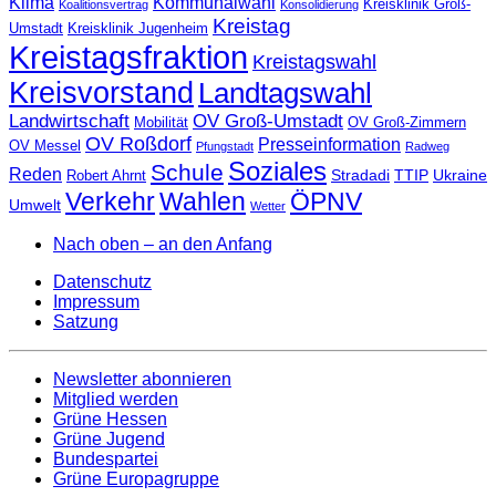
Klima
Kommunalwahl
Kreisklinik Groß-
Koalitionsvertrag
Konsolidierung
Kreistag
Umstadt
Kreisklinik Jugenheim
Kreistagsfraktion
Kreistagswahl
Kreisvorstand
Landtagswahl
Landwirtschaft
OV Groß-Umstadt
Mobilität
OV Groß-Zimmern
OV Roßdorf
Presseinformation
OV Messel
Pfungstadt
Radweg
Soziales
Schule
Reden
Stradadi
TTIP
Ukraine
Robert Ahrnt
Verkehr
Wahlen
ÖPNV
Umwelt
Wetter
Nach oben – an den Anfang
Datenschutz
Impressum
Satzung
Newsletter abonnieren
Mitglied werden
Grüne Hessen
Grüne Jugend
Bundespartei
Grüne Europagruppe