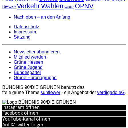
Verkehr
Wahlen
ÖPNV
Umwelt
Wetter
Nach oben – an den Anfang
Datenschutz
Impressum
Satzung
Newsletter abonnieren
Mitglied werden
Grüne Hessen
Grüne Jugend
Bundespartei
Grüne Europagruppe
BÜNDNIS 90/DIE GRÜNEN benutzt das
freie grüne Theme
sunflower
‐ ein Angebot der
verdigado eG
.
Instagram öffnen
Facebook öffnen
YouTube-Kanal öffnen
Auf X/Twitter folgen