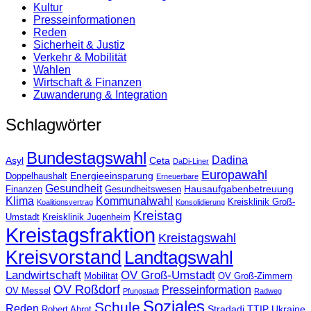
Kultur
Presse­informationen
Reden
Sicherheit & Justiz
Verkehr & Mobilität
Wahlen
Wirtschaft & Finanzen
Zuwanderung & Integration
Schlagwörter
Bundestagswahl
Dadina
Asyl
Ceta
DaDi-Liner
Europawahl
Energieeinsparung
Doppelhaushalt
Erneuerbare
Gesundheit
Hausaufgabenbetreuung
Finanzen
Gesundheitswesen
Klima
Kommunalwahl
Kreisklinik Groß-
Koalitionsvertrag
Konsolidierung
Kreistag
Umstadt
Kreisklinik Jugenheim
Kreistagsfraktion
Kreistagswahl
Kreisvorstand
Landtagswahl
Landwirtschaft
OV Groß-Umstadt
Mobilität
OV Groß-Zimmern
OV Roßdorf
Presseinformation
OV Messel
Pfungstadt
Radweg
Soziales
Schule
Reden
Stradadi
TTIP
Ukraine
Robert Ahrnt