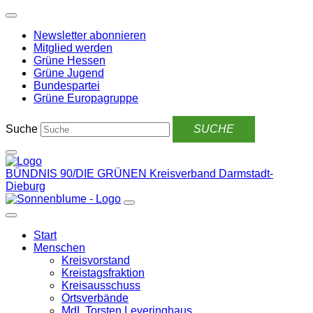
Weiter
zum
Newsletter abonnieren
Inhalt
Mitglied werden
Grüne Hessen
Grüne Jugend
Bundespartei
Grüne Europagruppe
Suche
BÜNDNIS 90/DIE GRÜNEN
Kreisverband Darmstadt-
Dieburg
Start
Menschen
Kreisvorstand
Kreistagsfraktion
Kreisausschuss
Ortsverbände
MdL Torsten Leveringhaus