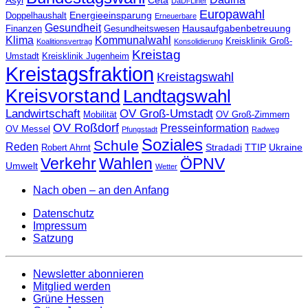
Asyl
Ceta
DaDi-Liner
Europawahl
Energieeinsparung
Doppelhaushalt
Erneuerbare
Gesundheit
Hausaufgabenbetreuung
Finanzen
Gesundheitswesen
Klima
Kommunalwahl
Kreisklinik Groß-
Koalitionsvertrag
Konsolidierung
Kreistag
Umstadt
Kreisklinik Jugenheim
Kreistagsfraktion
Kreistagswahl
Kreisvorstand
Landtagswahl
Landwirtschaft
OV Groß-Umstadt
Mobilität
OV Groß-Zimmern
OV Roßdorf
Presseinformation
OV Messel
Pfungstadt
Radweg
Soziales
Schule
Reden
Stradadi
TTIP
Ukraine
Robert Ahrnt
Verkehr
Wahlen
ÖPNV
Umwelt
Wetter
Nach oben – an den Anfang
Datenschutz
Impressum
Satzung
Newsletter abonnieren
Mitglied werden
Grüne Hessen