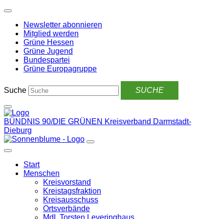
Weiter
zum
Newsletter abonnieren
Inhalt
Mitglied werden
Grüne Hessen
Grüne Jugend
Bundespartei
Grüne Europagruppe
Suche
BÜNDNIS 90/DIE GRÜNEN
Kreisverband Darmstadt-
Dieburg
Start
Menschen
Kreisvorstand
Kreistagsfraktion
Kreisausschuss
Ortsverbände
MdL Torsten Leveringhaus