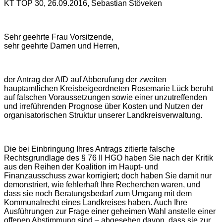
KT TOP 30, 26.09.2016, Sebastian Stöveken
Sehr geehrte Frau Vorsitzende,
sehr geehrte Damen und Herren,
der Antrag der AfD auf Abberufung der zweiten
hauptamtlichen Kreisbeigeordneten Rosemarie Lück beruht
auf falschen Voraussetzungen sowie einer unzutreffenden
und irreführenden Prognose über Kosten und Nutzen der
organisatorischen Struktur unserer Landkreisverwaltung.
Die bei Einbringung Ihres Antrags zitierte falsche
Rechtsgrundlage des § 76 II HGO haben Sie nach der Kritik
aus den Reihen der Koalition im Haupt- und
Finanzausschuss zwar korrigiert; doch haben Sie damit nur
demonstriert, wie fehlerhaft Ihre Recherchen waren, und
dass sie noch Beratungsbedarf zum Umgang mit dem
Kommunalrecht eines Landkreises haben. Auch Ihre
Ausführungen zur Frage einer geheimen Wahl anstelle einer
offenen Abstimmung sind – abgesehen davon, dass sie zur